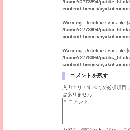
/home/r2778694/public_html/
content/themes/ayako/comm
Warning
: Undefined variable $
/home/r2778694/public_html/
content/themes/ayako/comm
Warning
: Undefined variable $
/home/r2778694/public_html/
content/themes/ayako/comm
コメントを残す
入力エリアすべてが必須項目
はありません。
内容をご確認の上、送信して