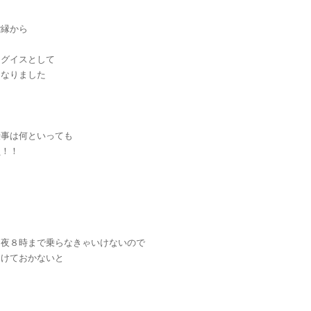
ご縁から
ウグイスとして
になりました
仕事は何といっても
負！！
～夜８時まで乗らなきゃいけないので
つけておかないと