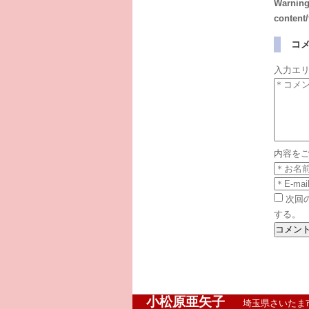
Warnin
content
コ
入力エ
内容を
次回
する。
小松原亜矢子
埼玉県さいたま