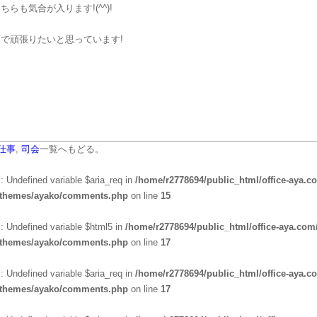
ちらも気合が入ります!(^^)!
で頑張りたいと思っています!
仕事
,
司会
一覧へもどる。
g
: Undefined variable $aria_req in
/home/r2778694/public_html/office-aya.c
/themes/ayako/comments.php
on line
15
g
: Undefined variable $html5 in
/home/r2778694/public_html/office-aya.com
/themes/ayako/comments.php
on line
17
g
: Undefined variable $aria_req in
/home/r2778694/public_html/office-aya.c
/themes/ayako/comments.php
on line
17