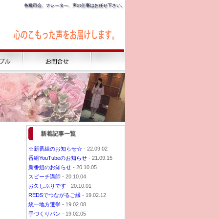
各種司会、ナレーター、声の仕事はお任せ下さい。
新着記事一覧
☆新番組のお知らせ☆
- 22.09.02
番組YouTubeのお知らせ
- 21.09.15
新番組のお知らせ
- 20.10.05
スピーチ講師
- 20.10.04
お久しぶりです
- 20.10.01
REDSでつながるご縁
- 19.02.12
統一地方選挙
- 19.02.08
手づくりパン
- 19.02.05