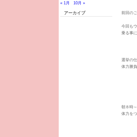
« 1月
10月 »
前回の
アーカイブ
今回も
乗る事
選挙の
体力勝
朝８時
体力を