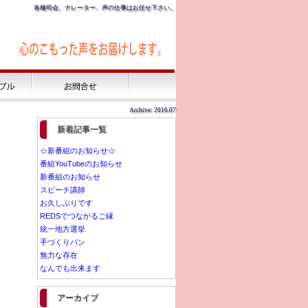
各種司会、ナレーター、声の仕事はお任せ下さい。
Archive: 2016.07
新着記事一覧
☆新番組のお知らせ☆
番組YouTubeのお知らせ
新番組のお知らせ
スピーチ講師
お久しぶりです
REDSでつながるご縁
統一地方選挙
手づくりパン
無力な存在
なんでも出来ます
アーカイブ