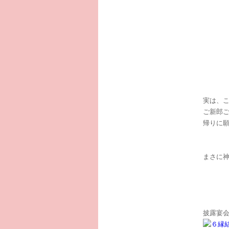
実は、
ご新郎
帰りに
まさに
披露宴