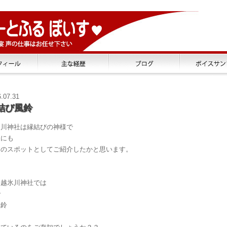
.07.31
結び風鈴
氷川神社は縁結びの神様で
様にも
めのスポットとしてご紹介したかと思います。
川越氷川神社では
で
風鈴