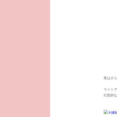
夜はさ
ライト
幻想的