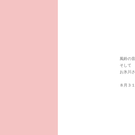
風鈴の
そして
お氷川
８月３１