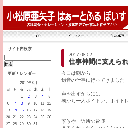
サイト内検索
2017.08.02
仕事仲間に支えら
今日は朝から
更新カレンダー
録音の仕事に行ってきました
2017年8月
日
月
火
水
木
金
土
声を出すからには
1
2
3
4
5
朝から一人ボイトレ、ボイト
6
7
8
9
10
11
12
13
14
15
16
17
18
19
20
21
22
23
24
25
26
家族やご近所の皆様
27
28
29
30
31
うるさかったらごめんなさい