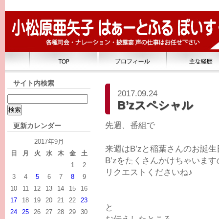
サイト内検索
2017.09.24
B’zスペシャル
先週、番組で
更新カレンダー
2017年9月
来週はB’zと稲葉さんのお誕
日
月
火
水
木
金
土
B’zをたくさんかけちゃいます
1
2
リクエストくださいね♪
3
4
5
6
7
8
9
10
11
12
13
14
15
16
17
18
19
20
21
22
23
と
24
25
26
27
28
29
30
お伝えしたところ