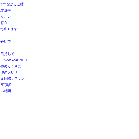
Sでつながるご縁
地方選挙
くりパン
な存在
でも出来ます
の番組で
な気持ちで
 New Year 2019
の締めくくりに
管理の大切さ
たま国際マラソン
と東京駅
しい時間