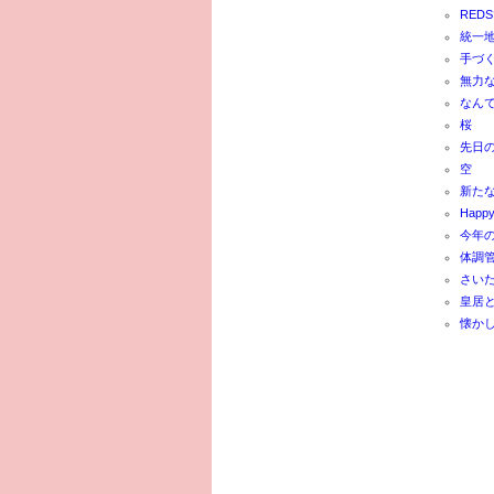
RED
統一
手づ
無力
なん
桜
先日
空
新た
Happy
今年
体調
さい
皇居
懐か