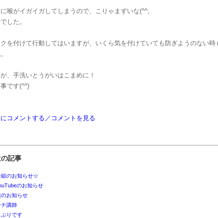
に喉がイガイガしてしまうので、こりゃまずいな(^^;
じでした。
スクを付けて行動してはいますが、いくら気を付けていても防ぎようのない時
ね。
すが、手洗いとうがいはこまめに！
です(^^)
事にコメントする／コメントを見る
近の記事
番組のお知らせ☆
ouTubeのお知らせ
組のお知らせ
ーチ講師
しぶりです