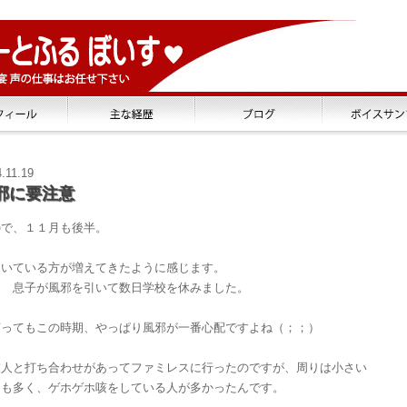
.11.19
邪に要注意
ので、１１月も後半。
引いている方が増えてきたように感じます。
も 息子が風邪を引いて数日学校を休みました。
言ってもこの時期、やっぱり風邪が一番心配ですよね（；；）
友人と打ち合わせがあってファミレスに行ったのですが、周りは小さい
んも多く、ゲホゲホ咳をしている人が多かったんです。