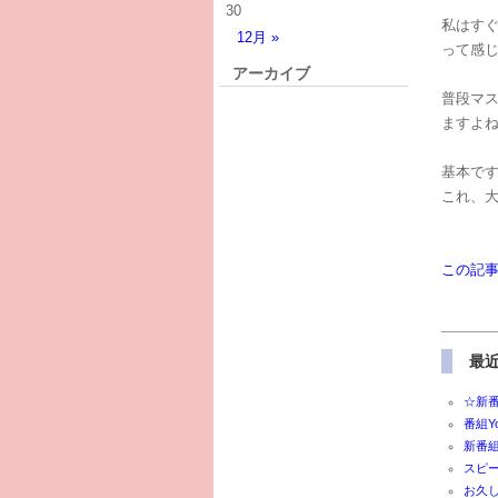
30
私はすぐ
12月 »
って感
アーカイブ
普段マ
ますよ
基本で
これ、大事
この記
最
☆新
番組Y
新番
スピ
お久