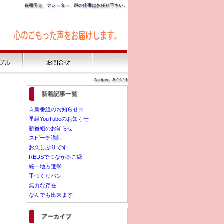
各種司会、ナレーター、声の仕事はお任せ下さい。
Archive: 2014.11
新着記事一覧
☆新番組のお知らせ☆
番組YouTubeのお知らせ
新番組のお知らせ
スピーチ講師
お久しぶりです
REDSでつながるご縁
統一地方選挙
手づくりパン
無力な存在
なんでも出来ます
アーカイブ