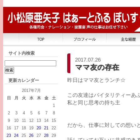
サイト内検索
2017.07.26
ママ友の存在
昨日はママ友とランチ☆
更新カレンダー
2017年7月
この友達はバイタリティーあ
日
月
火
水
木
金
土
私と同じ思考の持ち主
1
2
3
4
5
6
7
8
9
10
11
12
13
14
15
だから、仕事に対しての想い
16
17
18
19
20
21
22
23
24
25
26
27
28
29
話していてお互いに共感でき