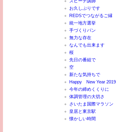
スピーチ講師
お久しぶりです
REDSでつながるご縁
統一地方選挙
手づくりパン
無力な存在
なんでも出来ます
桜
先日の番組で
空
新たな気持ちで
Happy New Year 2019
今年の締めくくりに
体調管理の大切さ
さいたま国際マラソン
皇居と東京駅
懐かしい時間